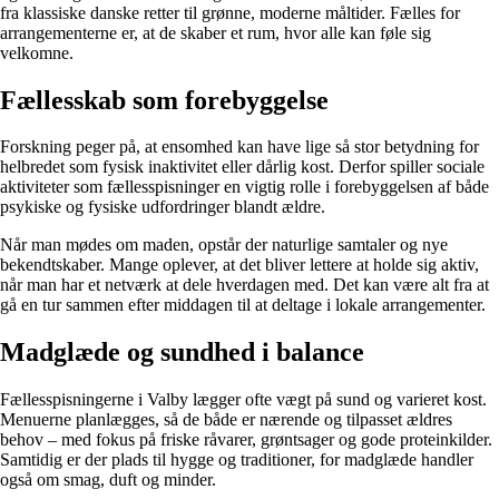
fra klassiske danske retter til grønne, moderne måltider. Fælles for
arrangementerne er, at de skaber et rum, hvor alle kan føle sig
velkomne.
Fællesskab som forebyggelse
Forskning peger på, at ensomhed kan have lige så stor betydning for
helbredet som fysisk inaktivitet eller dårlig kost. Derfor spiller sociale
aktiviteter som fællesspisninger en vigtig rolle i forebyggelsen af både
psykiske og fysiske udfordringer blandt ældre.
Når man mødes om maden, opstår der naturlige samtaler og nye
bekendtskaber. Mange oplever, at det bliver lettere at holde sig aktiv,
når man har et netværk at dele hverdagen med. Det kan være alt fra at
gå en tur sammen efter middagen til at deltage i lokale arrangementer.
Madglæde og sundhed i balance
Fællesspisningerne i Valby lægger ofte vægt på sund og varieret kost.
Menuerne planlægges, så de både er nærende og tilpasset ældres
behov – med fokus på friske råvarer, grøntsager og gode proteinkilder.
Samtidig er der plads til hygge og traditioner, for madglæde handler
også om smag, duft og minder.