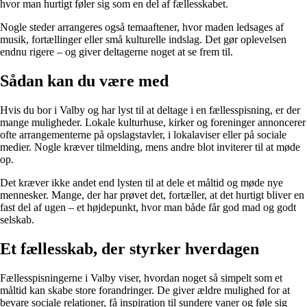
hvor man hurtigt føler sig som en del af fællesskabet.
Nogle steder arrangeres også temaaftener, hvor maden ledsages af
musik, fortællinger eller små kulturelle indslag. Det gør oplevelsen
endnu rigere – og giver deltagerne noget at se frem til.
Sådan kan du være med
Hvis du bor i Valby og har lyst til at deltage i en fællesspisning, er der
mange muligheder. Lokale kulturhuse, kirker og foreninger annoncerer
ofte arrangementerne på opslagstavler, i lokalaviser eller på sociale
medier. Nogle kræver tilmelding, mens andre blot inviterer til at møde
op.
Det kræver ikke andet end lysten til at dele et måltid og møde nye
mennesker. Mange, der har prøvet det, fortæller, at det hurtigt bliver en
fast del af ugen – et højdepunkt, hvor man både får god mad og godt
selskab.
Et fællesskab, der styrker hverdagen
Fællesspisningerne i Valby viser, hvordan noget så simpelt som et
måltid kan skabe store forandringer. De giver ældre mulighed for at
bevare sociale relationer, få inspiration til sundere vaner og føle sig