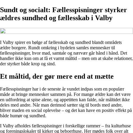
Sundt og socialt: Fællesspisninger styrker
ældres sundhed og fællesskab i Valby
I Valby spirer en bølge af fællesskab og sundhed blandt områdets
ældre borgere. Rundt omkring i bydelen samles mennesker til
fællesspisninger, hvor mad, samtale og nærvær går hånd i hånd. Det
handler ikke kun om at få et varmt måltid – men om at skabe relationer,
der styrker både krop og sind.
Et måltid, der gør mere end at mætte
Fællesspisninger har i de seneste år vundet indpas som en populær
måde at bringe mennesker sammen på. For mange ældre kan det være
en udfordring at spise alene, og appetitten kan falde, når måltidet ikke
deles med andre. Når man derimod sætter sig til bords med andre,
bliver maden en social oplevelse – og det kan have en positiv effekt på
både humør og sundhed.
I Valby afholdes fællesspisninger i forskellige rammer – fra kulturhuse
og foreningslokaler til kirker og beboerhuse. Her mødes folk over alt