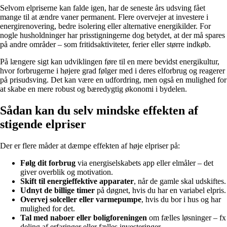
Selvom elpriserne kan falde igen, har de seneste års udsving fået
mange til at ændre vaner permanent. Flere overvejer at investere i
energirenovering, bedre isolering eller alternative energikilder. For
nogle husholdninger har prisstigningerne dog betydet, at der må spares
på andre områder – som fritidsaktiviteter, ferier eller større indkøb.
På længere sigt kan udviklingen føre til en mere bevidst energikultur,
hvor forbrugerne i højere grad følger med i deres elforbrug og reagerer
på prisudsving. Det kan være en udfordring, men også en mulighed for
at skabe en mere robust og bæredygtig økonomi i bydelen.
Sådan kan du selv mindske effekten af
stigende elpriser
Der er flere måder at dæmpe effekten af høje elpriser på:
Følg dit forbrug
via energiselskabets app eller elmåler – det
giver overblik og motivation.
Skift til energieffektive apparater
, når de gamle skal udskiftes.
Udnyt de billige timer
på døgnet, hvis du har en variabel elpris.
Overvej solceller eller varmepumpe
, hvis du bor i hus og har
mulighed for det.
Tal med naboer eller boligforeningen
om fælles løsninger – fx
deling af erfaringer eller fælles investeringer.