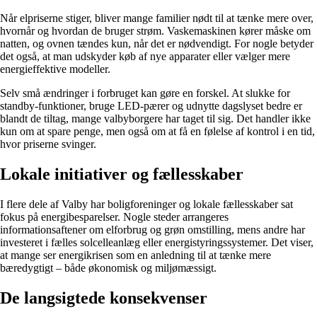
Når elpriserne stiger, bliver mange familier nødt til at tænke mere over,
hvornår og hvordan de bruger strøm. Vaskemaskinen kører måske om
natten, og ovnen tændes kun, når det er nødvendigt. For nogle betyder
det også, at man udskyder køb af nye apparater eller vælger mere
energieffektive modeller.
Selv små ændringer i forbruget kan gøre en forskel. At slukke for
standby-funktioner, bruge LED-pærer og udnytte dagslyset bedre er
blandt de tiltag, mange valbyborgere har taget til sig. Det handler ikke
kun om at spare penge, men også om at få en følelse af kontrol i en tid,
hvor priserne svinger.
Lokale initiativer og fællesskaber
I flere dele af Valby har boligforeninger og lokale fællesskaber sat
fokus på energibesparelser. Nogle steder arrangeres
informationsaftener om elforbrug og grøn omstilling, mens andre har
investeret i fælles solcelleanlæg eller energistyringssystemer. Det viser,
at mange ser energikrisen som en anledning til at tænke mere
bæredygtigt – både økonomisk og miljømæssigt.
De langsigtede konsekvenser