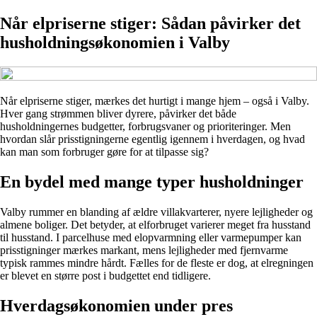
Når elpriserne stiger: Sådan påvirker det
husholdningsøkonomien i Valby
Når elpriserne stiger, mærkes det hurtigt i mange hjem – også i Valby.
Hver gang strømmen bliver dyrere, påvirker det både
husholdningernes budgetter, forbrugsvaner og prioriteringer. Men
hvordan slår prisstigningerne egentlig igennem i hverdagen, og hvad
kan man som forbruger gøre for at tilpasse sig?
En bydel med mange typer husholdninger
Valby rummer en blanding af ældre villakvarterer, nyere lejligheder og
almene boliger. Det betyder, at elforbruget varierer meget fra husstand
til husstand. I parcelhuse med elopvarmning eller varmepumper kan
prisstigninger mærkes markant, mens lejligheder med fjernvarme
typisk rammes mindre hårdt. Fælles for de fleste er dog, at elregningen
er blevet en større post i budgettet end tidligere.
Hverdagsøkonomien under pres