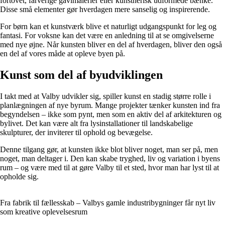
fortovet, farverige gavlmalerier eller kunstnerisk udformede bænke.
Disse små elementer gør hverdagen mere sanselig og inspirerende.
For børn kan et kunstværk blive et naturligt udgangspunkt for leg og
fantasi. For voksne kan det være en anledning til at se omgivelserne
med nye øjne. Når kunsten bliver en del af hverdagen, bliver den også
en del af vores måde at opleve byen på.
Kunst som del af byudviklingen
I takt med at Valby udvikler sig, spiller kunst en stadig større rolle i
planlægningen af nye byrum. Mange projekter tænker kunsten ind fra
begyndelsen – ikke som pynt, men som en aktiv del af arkitekturen og
bylivet. Det kan være alt fra lysinstallationer til landskabelige
skulpturer, der inviterer til ophold og bevægelse.
Denne tilgang gør, at kunsten ikke blot bliver noget, man ser på, men
noget, man deltager i. Den kan skabe tryghed, liv og variation i byens
rum – og være med til at gøre Valby til et sted, hvor man har lyst til at
opholde sig.
Fra fabrik til fællesskab – Valbys gamle industribygninger får nyt liv
som kreative oplevelsesrum