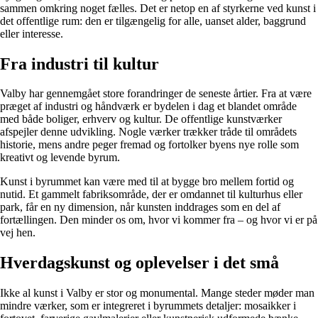
sammen omkring noget fælles. Det er netop en af styrkerne ved kunst i
det offentlige rum: den er tilgængelig for alle, uanset alder, baggrund
eller interesse.
Fra industri til kultur
Valby har gennemgået store forandringer de seneste årtier. Fra at være
præget af industri og håndværk er bydelen i dag et blandet område
med både boliger, erhverv og kultur. De offentlige kunstværker
afspejler denne udvikling. Nogle værker trækker tråde til områdets
historie, mens andre peger fremad og fortolker byens nye rolle som
kreativt og levende byrum.
Kunst i byrummet kan være med til at bygge bro mellem fortid og
nutid. Et gammelt fabriksområde, der er omdannet til kulturhus eller
park, får en ny dimension, når kunsten inddrages som en del af
fortællingen. Den minder os om, hvor vi kommer fra – og hvor vi er på
vej hen.
Hverdagskunst og oplevelser i det små
Ikke al kunst i Valby er stor og monumental. Mange steder møder man
mindre værker, som er integreret i byrummets detaljer: mosaikker i