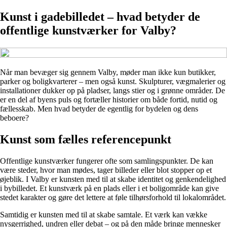
Kunst i gadebilledet – hvad betyder de
offentlige kunstværker for Valby?
Når man bevæger sig gennem Valby, møder man ikke kun butikker,
parker og boligkvarterer – men også kunst. Skulpturer, vægmalerier og
installationer dukker op på pladser, langs stier og i grønne områder. De
er en del af byens puls og fortæller historier om både fortid, nutid og
fællesskab. Men hvad betyder de egentlig for bydelen og dens
beboere?
Kunst som fælles referencepunkt
Offentlige kunstværker fungerer ofte som samlingspunkter. De kan
være steder, hvor man mødes, tager billeder eller blot stopper op et
øjeblik. I Valby er kunsten med til at skabe identitet og genkendelighed
i bybilledet. Et kunstværk på en plads eller i et boligområde kan give
stedet karakter og gøre det lettere at føle tilhørsforhold til lokalområdet.
Samtidig er kunsten med til at skabe samtale. Et værk kan vække
nysgerrighed, undren eller debat – og på den måde bringe mennesker