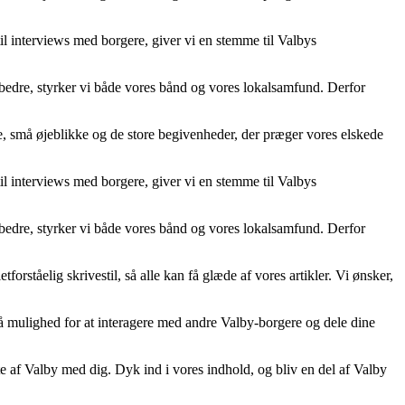
til interviews med borgere, giver vi en stemme til Valbys
n bedre, styrker vi både vores bånd og vores lokalsamfund. Derfor
ne, små øjeblikke og de store begivenheder, der præger vores elskede
til interviews med borgere, giver vi en stemme til Valbys
n bedre, styrker vi både vores bånd og vores lokalsamfund. Derfor
orståelig skrivestil, så alle kan få glæde af vores artikler. Vi ønsker,
gså mulighed for at interagere med andre Valby-borgere og dele dine
te af Valby med dig. Dyk ind i vores indhold, og bliv en del af Valby