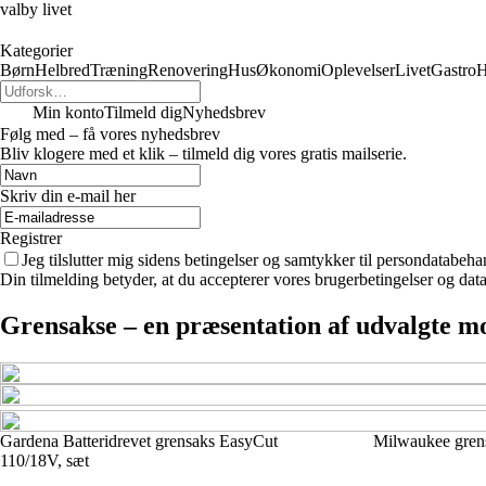
valby livet
Kategorier
Børn
Helbred
Træning
Renovering
Hus
Økonomi
Oplevelser
Livet
Gastro
H
Min konto
Tilmeld dig
Nyhedsbrev
Følg med – få vores nyhedsbrev
Bliv klogere med et klik – tilmeld dig vores gratis mailserie.
Skriv din e-mail her
Registrer
Jeg tilslutter mig sidens betingelser og samtykker til persondatabeha
Din tilmelding betyder, at du accepterer vores brugerbetingelser og data
Grensakse – en præsentation af udvalgte m
Gardena Batteridrevet grensaks EasyCut
Milwaukee gre
110/18V, sæt