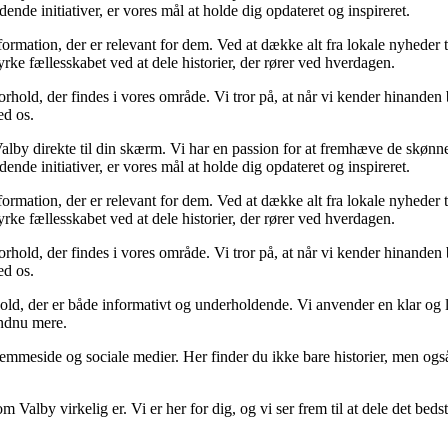
nde initiativer, er vores mål at holde dig opdateret og inspireret.
formation, der er relevant for dem. Ved at dække alt fra lokale nyheder 
rke fællesskabet ved at dele historier, der rører ved hverdagen.
forhold, der findes i vores område. Vi tror på, at når vi kender hinande
ed os.
 Valby direkte til din skærm. Vi har en passion for at fremhæve de skøn
nde initiativer, er vores mål at holde dig opdateret og inspireret.
formation, der er relevant for dem. Ved at dække alt fra lokale nyheder 
rke fællesskabet ved at dele historier, der rører ved hverdagen.
forhold, der findes i vores område. Vi tror på, at når vi kender hinande
ed os.
old, der er både informativt og underholdende. Vi anvender en klar og letf
endnu mere.
s hjemmeside og sociale medier. Her finder du ikke bare historier, men o
alby virkelig er. Vi er her for dig, og vi ser frem til at dele det beds