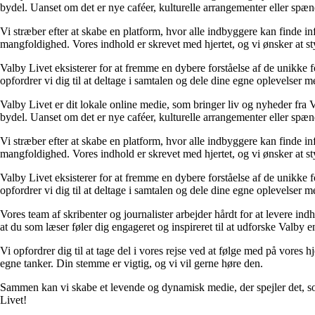
bydel. Uanset om det er nye caféer, kulturelle arrangementer eller spænde
Vi stræber efter at skabe en platform, hvor alle indbyggere kan finde in
mangfoldighed. Vores indhold er skrevet med hjertet, og vi ønsker at sty
Valby Livet eksisterer for at fremme en dybere forståelse af de unikke 
opfordrer vi dig til at deltage i samtalen og dele dine egne oplevelser m
Valby Livet er dit lokale online medie, som bringer liv og nyheder fra
bydel. Uanset om det er nye caféer, kulturelle arrangementer eller spænde
Vi stræber efter at skabe en platform, hvor alle indbyggere kan finde in
mangfoldighed. Vores indhold er skrevet med hjertet, og vi ønsker at sty
Valby Livet eksisterer for at fremme en dybere forståelse af de unikke 
opfordrer vi dig til at deltage i samtalen og dele dine egne oplevelser m
Vores team af skribenter og journalister arbejder hårdt for at levere indh
at du som læser føler dig engageret og inspireret til at udforske Valby 
Vi opfordrer dig til at tage del i vores rejse ved at følge med på vore
egne tanker. Din stemme er vigtig, og vi vil gerne høre den.
Sammen kan vi skabe et levende og dynamisk medie, der spejler det, som V
Livet!